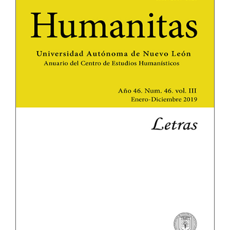
lateral
del
artículo