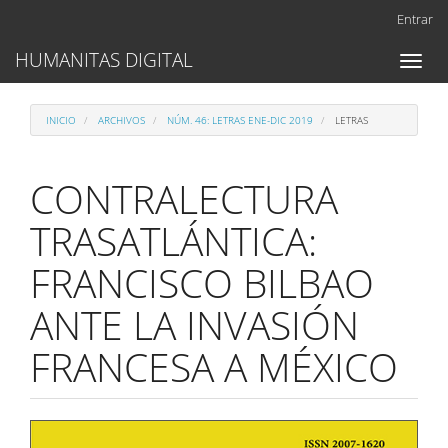
Navegación
Entrar
principal
Contenido
HUMANITAS DIGITAL
Toggl
principal
naviga
Barra
lateral
INICIO
ARCHIVOS
NÚM. 46: LETRAS ENE-DIC 2019
LETRAS
CONTRALECTURA
TRASATLÁNTICA:
FRANCISCO BILBAO
ANTE LA INVASIÓN
FRANCESA A MÉXICO
Barra