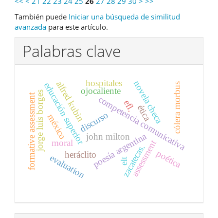
<<
<
21
22
23
24
25
26
27
28
29
30
>
>>
También puede
Iniciar una búsqueda de similitud
avanzada
para este artículo.
Palabras clave
hospitales
novela checa
alfred kubin
educación superior
cólera morbus
ojocaliente
jorge luis borges
formative assessment
competencia comunicativa
efl.
ética
discurso
méxico
poesía argentina
john milton
moral
assessment
zacatecas.
poética
heráclito
evaluation
elt