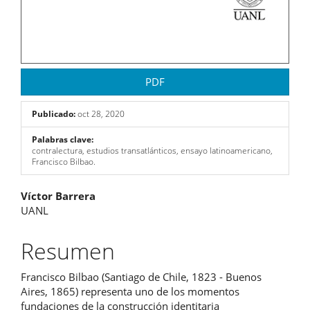
PDF
Publicado:
oct 28, 2020
Palabras clave:
contralectura, estudios transatlánticos, ensayo latinoamericano,
Francisco Bilbao.
Contenido
Víctor Barrera
UANL
principal
del
Resumen
artículo
Francisco Bilbao (Santiago de Chile, 1823 - Buenos
Aires, 1865) representa uno de los momentos
fundaciones de la construcción identitaria