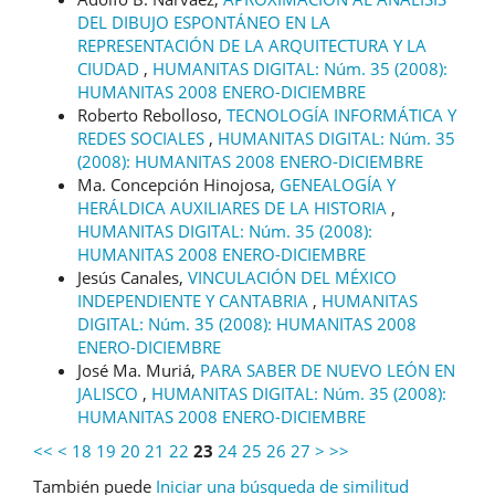
DEL DIBUJO ESPONTÁNEO EN LA
REPRESENTACIÓN DE LA ARQUITECTURA Y LA
CIUDAD
,
HUMANITAS DIGITAL: Núm. 35 (2008):
HUMANITAS 2008 ENERO-DICIEMBRE
Roberto Rebolloso,
TECNOLOGÍA INFORMÁTICA Y
REDES SOCIALES
,
HUMANITAS DIGITAL: Núm. 35
(2008): HUMANITAS 2008 ENERO-DICIEMBRE
Ma. Concepción Hinojosa,
GENEALOGÍA Y
HERÁLDICA AUXILIARES DE LA HISTORIA
,
HUMANITAS DIGITAL: Núm. 35 (2008):
HUMANITAS 2008 ENERO-DICIEMBRE
Jesús Canales,
VINCULACIÓN DEL MÉXICO
INDEPENDIENTE Y CANTABRIA
,
HUMANITAS
DIGITAL: Núm. 35 (2008): HUMANITAS 2008
ENERO-DICIEMBRE
José Ma. Muriá,
PARA SABER DE NUEVO LEÓN EN
JALISCO
,
HUMANITAS DIGITAL: Núm. 35 (2008):
HUMANITAS 2008 ENERO-DICIEMBRE
<<
<
18
19
20
21
22
23
24
25
26
27
>
>>
También puede
Iniciar una búsqueda de similitud