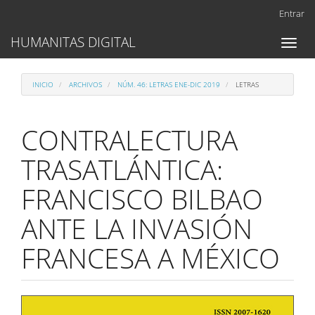
Navegación
Entrar
principal
Contenido
HUMANITAS DIGITAL
Toggl
principal
naviga
Barra
lateral
INICIO
ARCHIVOS
NÚM. 46: LETRAS ENE-DIC 2019
LETRAS
CONTRALECTURA
TRASATLÁNTICA:
FRANCISCO BILBAO
ANTE LA INVASIÓN
FRANCESA A MÉXICO
Barra