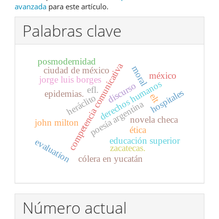
avanzada
para este artículo.
Palabras clave
posmodernidad
competencia comunicativa
moral
ciudad de méxico
méxico
jorge luis borges
derechos humanos
discurso
efl.
hospitales
epidemias.
elt
heráclito
poesía argentina
novela checa
john milton
ética
educación superior
evaluation
zacatecas.
cólera en yucatán
Número actual