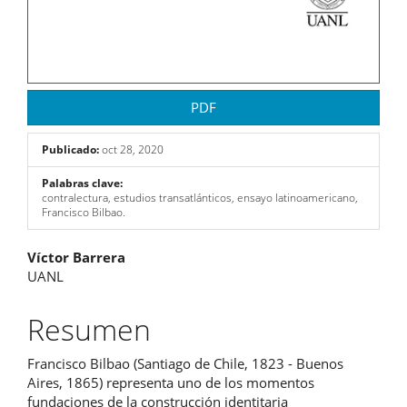
PDF
Publicado:
oct 28, 2020
Palabras clave:
contralectura, estudios transatlánticos, ensayo latinoamericano,
Francisco Bilbao.
Contenido
Víctor Barrera
UANL
principal
del
Resumen
artículo
Francisco Bilbao (Santiago de Chile, 1823 - Buenos
Aires, 1865) representa uno de los momentos
fundaciones de la construcción identitaria