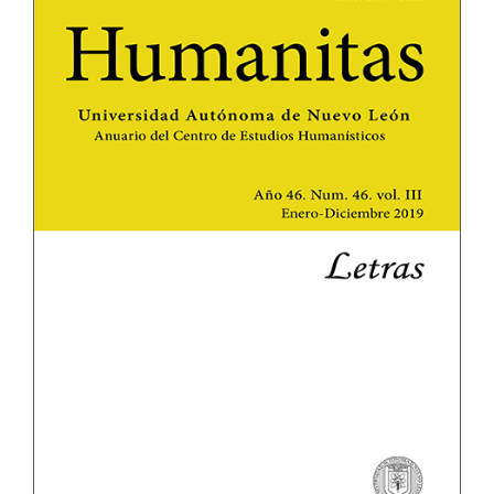
lateral
del
artículo