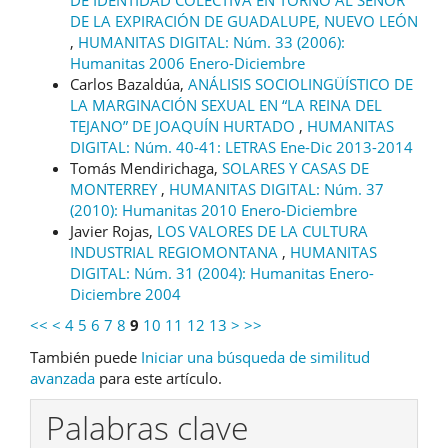
DE LA EXPIRACIÓN DE GUADALUPE, NUEVO LEÓN
,
HUMANITAS DIGITAL: Núm. 33 (2006):
Humanitas 2006 Enero-Diciembre
Carlos Bazaldúa,
ANÁLISIS SOCIOLINGÜÍSTICO DE
LA MARGINACIÓN SEXUAL EN “LA REINA DEL
TEJANO” DE JOAQUÍN HURTADO
,
HUMANITAS
DIGITAL: Núm. 40-41: LETRAS Ene-Dic 2013-2014
Tomás Mendirichaga,
SOLARES Y CASAS DE
MONTERREY
,
HUMANITAS DIGITAL: Núm. 37
(2010): Humanitas 2010 Enero-Diciembre
Javier Rojas,
LOS VALORES DE LA CULTURA
INDUSTRIAL REGIOMONTANA
,
HUMANITAS
DIGITAL: Núm. 31 (2004): Humanitas Enero-
Diciembre 2004
<<
<
4
5
6
7
8
9
10
11
12
13
>
>>
También puede
Iniciar una búsqueda de similitud
avanzada
para este artículo.
Palabras clave