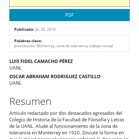
PDF
Publicado:
dic 20, 2018
Palabras clave:
prostitución, Monterrey, zona de tolerancia, trabajo sexual
Contenido
LUIS FIDEL CAMACHO PÉREZ
UANL
principal
OSCAR ABRAHAM RODRIGUEZ CASTILLO
del
UANL
artículo
Resumen
Artículo redactado por dos destacados egresados del
Colegio de Historia de la Facultad de Filosofía y Letras
de la UANL. Alude al funcionamiento de la zona de
tolerancia en Monterrey en 1920. Discute la forma en
que la moral posrevolucionaria enfrentó la discusión en