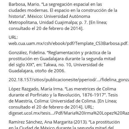
Barbosa, Mario. “La segregación espacial en las
ciudades modernas. El espacio en la construcción de la
historia”. México: Universidad Autónoma
Metropolitana, Unidad Cuajimalpa; p. 7. [En línea;
consultado el 20 de febrero de 2014].
URL:
web.cua.uam.mx/csh/ebook/pdf/Template_CS3Barbosa.pdf.
González, Fidelina. “Reglamentación y práctica de la
prostitución en Guadalajara durante la segunda mitad
del siglo XIX”, en: Takwa, no. 10, Universidad de
Guadalajara, otoño de 2006.
202.18.157/sitios/publicacionesite/pperiod/.../fidelina_gonz
López Razgado, María Irma. “Las meretrices de Colima
durante el Porfiriato y la Revolución, 1876-1917”. Tesis
de Maestría, Colima: Universidad de Colima. [En Línea;
consultado el 20 de febrero de 2014]. URL:
digeset.ucol.mx/tesis.../Pdf/Maria%20Irma%20Lopez%20Ra
Ramírez Sánchez, Ana Margarita (2013). “La prostitución
en la Ciudad de México durante la segunda mitad del