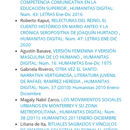
COMPETENCIA COMUNICATIVA EN LA
EDUCACIÓN SUPERIOR
,
HUMANITAS DIGITAL:
Núm. 43: LETRAS Ene-Dic 2016
Roberto Kaput,
RELECTURAS DEL REINO, EL
CUENTO HISTÓRICO EN MARIO ANTEO Y LA
CRÓNICA SEROPOSITIVA DE JOAQUÍN HURTADO
,
HUMANITAS DIGITAL: Núm. 47: LETRAS ENE-DIC
2020
Agustín Basave,
VERSIÓN FEMENINA Y VERSIÓN
MASCULINA DE LO HUMANO
,
HUMANITAS
DIGITAL: Núm. 16: HUMANITAS Ene-Dic 1975
Gabriela Riveros,
OTRA VEZ EL SANTO:
NARRATIVA VERTIGINOSA, LITERATURA JUVENIL
DE RAFAEL RAMÍREZ HEREDIA
,
HUMANITAS
DIGITAL: Núm. 37 (2010): Humanitas 2010 Enero-
Diciembre
Magaly Nabil Zarco,
LOS MOVIMIENTOS SOCIALES
URBANOS EN MONTERREY Y SU ZONA
METROPOLITANA
,
HUMANITAS DIGITAL: Núm.
38 (2011): HUMANITAS 2011ENERO-DICIEMBRE
Liliana de Ita,
RITUALES SAGRADOS Y VÍNCULOS
DE IDENTIDAD COLECTIVA EN TORNO AL SEÑOR