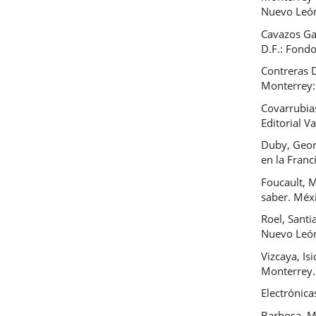
Nuevo Leó
Cavazos Gar
D.F.: Fond
Contreras 
Monterrey:
Covarrubias
Editorial Va
Duby, Georg
en la Franc
Foucault, M
saber. Méxi
Roel, Santi
Nuevo León:
Vizcaya, Is
Monterrey.
Electrónica
Barbosa, M