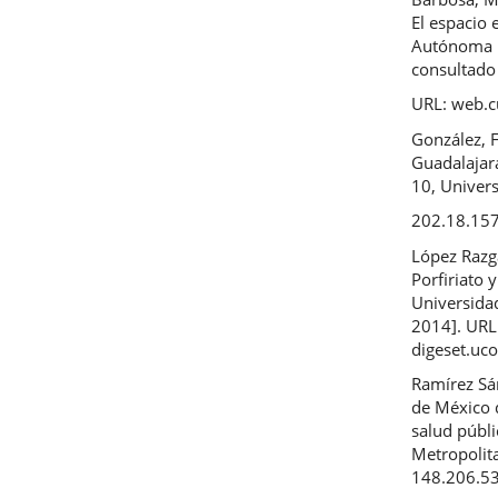
El espacio 
Autónoma M
consultado 
URL: web.
González, F
Guadalajara
10, Univer
202.18.157/
López Razg
Porfiriato 
Universidad
2014]. URL
digeset.uc
Ramírez Sán
de México 
salud públ
Metropolita
148.206.5