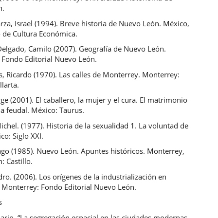
n.
za, Israel (1994). Breve historia de Nuevo León. México,
o de Cultura Económica.
Delgado, Camilo (2007). Geografía de Nuevo León.
 Fondo Editorial Nuevo León.
, Ricardo (1970). Las calles de Monterrey. Monterrey:
llarta.
e (2001). El caballero, la mujer y el cura. El matrimonio
ia feudal. México: Taurus.
ichel. (1977). Historia de la sexualidad 1. La voluntad de
co: Siglo XXI.
ago (1985). Nuevo León. Apuntes históricos. Monterrey,
 Castillo.
idro. (2006). Los orígenes de la industrialización en
 Monterrey: Fondo Editorial Nuevo León.
s
ario. “La segregación espacial en las ciudades modernas.