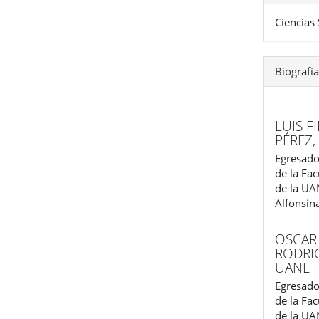
Ciencias 
Biografía
LUIS 
PÉREZ
Egresado
de la Fac
de la UAN
Alfonsin
OSCAR
RODRI
UANL
Egresado
de la Fac
de la UAN