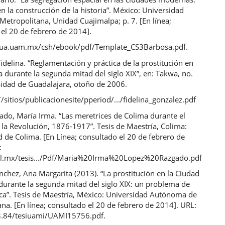
en la construcción de la historia”. México: Universidad
etropolitana, Unidad Cuajimalpa; p. 7. [En línea;
el 20 de febrero de 2014].
cua.uam.mx/csh/ebook/pdf/Template_CS3Barbosa.pdf.
idelina. “Reglamentación y práctica de la prostitución en
 durante la segunda mitad del siglo XIX”, en: Takwa, no.
sidad de Guadalajara, otoño de 2006.
sitios/publicacionesite/pperiod/.../fidelina_gonzalez.pdf
ado, María Irma. “Las meretrices de Colima durante el
y la Revolución, 1876-1917”. Tesis de Maestría, Colima:
 de Colima. [En Línea; consultado el 20 de febrero de
:
ol.mx/tesis.../Pdf/Maria%20Irma%20Lopez%20Razgado.pdf
chez, Ana Margarita (2013). “La prostitución en la Ciudad
durante la segunda mitad del siglo XIX: un problema de
ica”. Tesis de Maestría, México: Universidad Autónoma de
na. [En línea; consultado el 20 de febrero de 2014]. URL:
3.84/tesiuami/UAMI15756.pdf.