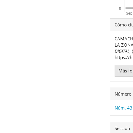
Detal
Cómo cit
del
CAMACHO 
artíc
LA ZONA
DIGITAL
,
https://
Más fo
Número
Núm. 43
Sección