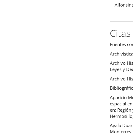
Alfonsin
Citas
Fuentes co
Archivístic
Archivo Hi
Leyes y Dec
Archivo His
Bibliográfi
Aparicio Mo
espacial en
en: Región 
Hermosillo
Ayala Duar
Monterrey 