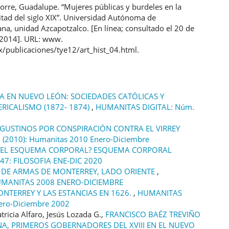
Torre, Guadalupe. “Mujeres públicas y burdeles en la
tad del siglo XIX”. Universidad Autónoma de
na, unidad Azcapotzalco. [En línea; consultado el 20 de
 2014]. URL: www.
/publicaciones/tye12/art_hist_04.html.
CA EN NUEVO LEÓN: SOCIEDADES CATÓLICAS Y
ERICALISMO (1872- 1874)
,
HUMANITAS DIGITAL: Núm.
 AGUSTINOS POR CONSPIRACIÓN CONTRA EL VIRREY
(2010): Humanitas 2010 Enero-Diciembre
 EL ESQUEMA CORPORAL? ESQUEMA CORPORAL
47: FILOSOFIA ENE-DIC 2020
 DE ARMAS DE MONTERREY, LADO ORIENTE
,
HUMANITAS 2008 ENERO-DICIEMBRE
NTERREY Y LAS ESTANCIAS EN 1626.
,
HUMANITAS
ero-Diciembre 2002
tricia Alfaro, Jesús Lozada G.,
FRANCISCO BAÉZ TREVIÑO
A, PRIMEROS GOBERNADORES DEL XVIII EN EL NUEVO