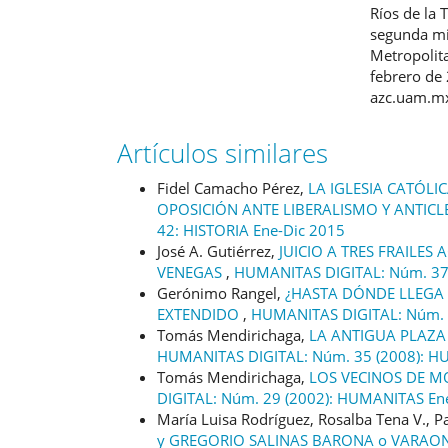
Ríos de la 
segunda mi
Metropolita
febrero de
azc.uam.mx
Artículos similares
Fidel Camacho Pérez,
LA IGLESIA CATÓLI
OPOSICIÓN ANTE LIBERALISMO Y ANTICL
42: HISTORIA Ene-Dic 2015
José A. Gutiérrez,
JUICIO A TRES FRAILES
VENEGAS
,
HUMANITAS DIGITAL: Núm. 37 
Gerónimo Rangel,
¿HASTA DÓNDE LLEGA
EXTENDIDO
,
HUMANITAS DIGITAL: Núm. 
Tomás Mendirichaga,
LA ANTIGUA PLAZA
HUMANITAS DIGITAL: Núm. 35 (2008): 
Tomás Mendirichaga,
LOS VECINOS DE MO
DIGITAL: Núm. 29 (2002): HUMANITAS En
María Luisa Rodríguez, Rosalba Tena V., Pa
y GREGORIO SALINAS BARONA o VARAON