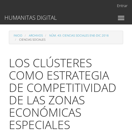
Navegación
Entrar
principal
Contenido
HUMANITAS DIGITAL
Toggl
principal
naviga
Barra
lateral
INICIO
ARCHIVOS
NÚM. 43: CIENCIAS SOCIALES ENE-DIC 2016
CIENCIAS SOCIALES
LOS CLÚSTERES
COMO ESTRATEGIA
DE COMPETITIVIDAD
DE LAS ZONAS
ECONÓMICAS
ESPECIALES