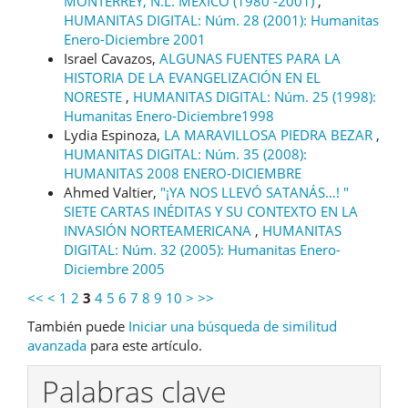
MONTERREY, N.L. MÉXICO (1980 -2001)
,
HUMANITAS DIGITAL: Núm. 28 (2001): Humanitas
Enero-Diciembre 2001
Israel Cavazos,
ALGUNAS FUENTES PARA LA
HISTORIA DE LA EVANGELIZACIÓN EN EL
NORESTE
,
HUMANITAS DIGITAL: Núm. 25 (1998):
Humanitas Enero-Diciembre1998
Lydia Espinoza,
LA MARAVILLOSA PIEDRA BEZAR
,
HUMANITAS DIGITAL: Núm. 35 (2008):
HUMANITAS 2008 ENERO-DICIEMBRE
Ahmed Valtier,
"¡YA NOS LLEVÓ SATANÁS…! "
SIETE CARTAS INÉDITAS Y SU CONTEXTO EN LA
INVASIÓN NORTEAMERICANA
,
HUMANITAS
DIGITAL: Núm. 32 (2005): Humanitas Enero-
Diciembre 2005
<<
<
1
2
3
4
5
6
7
8
9
10
>
>>
También puede
Iniciar una búsqueda de similitud
avanzada
para este artículo.
Palabras clave