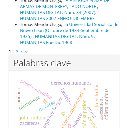
Tomás Mendirichaga,
LA ANTIGUA PLAZA DE
ARMAS DE MONTERREY, LADO NORTE
,
HUMANITAS DIGITAL: Núm. 34 (2007):
HUMANITAS 2007 ENERO-DICIEMBRE
Tomás Mendirichaga,
La Universidad Socialista de
Nuevo León (Octubre de 1934-Septiembre de
1935)
,
HUMANITAS DIGITAL: Núm. 9:
HUMANITAS Ene-Dic 1968
1
2
3
>
>>
Palabras clave
poesía argentina
derechos humanos
alfred kubin
competencia comunicativa
heráclito
poética
cólera morbus
ojocaliente
jorge luis borges
assessment
elt
discurso
educación superior
moral
efl.
méxico
john milton
evaluation
zacatecas.