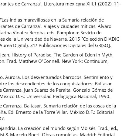
rantes de Carranza”. Literatura mexicana XIII.1 (2002): 11-
 “Las Indias maravillosas en la Sumaria relación de
rantes de Carranza”. Viajes y ciudades míticas. Álvaro
Marina Vinatea Recoba, eds. Pamplona: Sevicio de
nes de la Universidad de Navarra, 2015 [Colección DIADIG
 Áurea Digital), 31/ Publicaciones Digitales del GRISO].
Jean. History of Paradise. The Garden of Eden in Myth
ion. Trad. Matthew O‟Connell. New York: Continuum,
o, Aurora. Los desventurados barrocos. Sentimiento y
ntre los descendientes de los conquistadores: Baltasar
e Carranza, Juan Suárez de Peralta, Gonzalo Gómez de
 México D.F.: Universidad Pedagógica Nacional, 1990.
 Carranza, Baltasar. Sumaria relación de las cosas de la
a. Ed. Ernesto de la Torre Villar. México D.F.: Editorial
87.
ejandría. La creación del mundo según Moisés. Trad., ed.,
isi & Marcelo Boeri. Obras completas. Madrid: Editorial