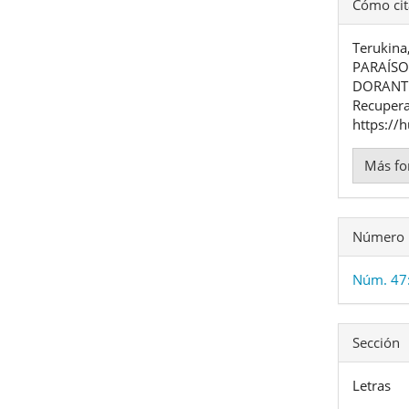
Detal
Cómo cit
del
Terukin
artíc
PARAÍSO
DORANT
Recupera
https://
Más fo
Número
Núm. 47
Sección
Letras