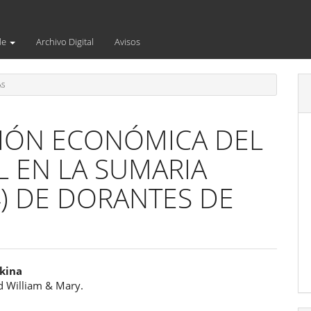
de
Archivo Digital
Avisos
AS
CIÓN ECONÓMICA DEL
L EN LA SUMARIA
4) DE DORANTES DE
enido
ukina
d William & Mary.
ipal