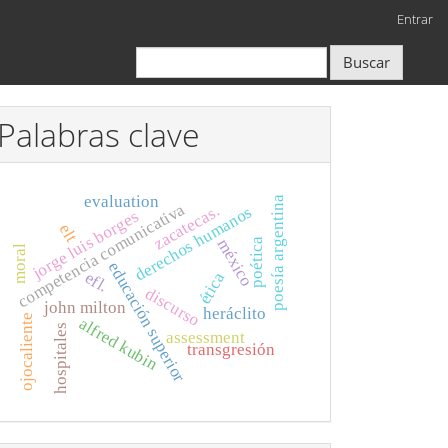
Entrar
Buscar
Palabras clave
evaluation
poesía argentina
competencia comunicativa
zacatecas.
derechos humanos
jorge luis borges
elt
méxico
poética
moral
educación superior
efl.
ética
discurso
john milton
heráclito
ojocaliente
alfred kubin
hospitales
assessment
transgresión