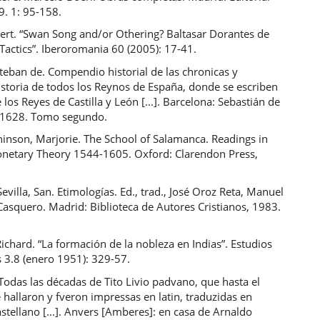
9. 1: 95-158.
bert. “Swan Song and/or Othering? Baltasar Dorantes de
Tactics”. Iberoromania 60 (2005): 17-41.
teban de. Compendio historial de las chronicas y
istoria de todos los Reynos de España, donde se escriben
e los Reyes de Castilla y León [...]. Barcelona: Sebastián de
 1628. Tomo segundo.
hinson, Marjorie. The School of Salamanca. Readings in
netary Theory 1544-1605. Oxford: Clarendon Press,
Sevilla, San. Etimologías. Ed., trad., José Oroz Reta, Manuel
asquero. Madrid: Biblioteca de Autores Cristianos, 1983.
ichard. “La formación de la nobleza en Indias”. Estudios
 3.8 (enero 1951): 329-57.
. Todas las décadas de Tito Livio padvano, que hasta el
 hallaron y fveron impressas en latin, traduzidas en
tellano [...]. Anvers [Amberes]: en casa de Arnaldo