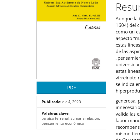
del
del
Res
artículo
artíc
Aunque la i
1604) del c
como un es
aspecto “ma
estas línea
de las aspi
„pensamient
universida
estas líne
virreinato
se indica e
PDF
hiperprodu
generosa, p
Publicado:
dic 4, 2020
innecesari
valida las 
Palabras clave:
paraíso terrenal, sumaria relación,
labor manua
pensamiento económico
recompensa 
mismo tiem
de Carranz