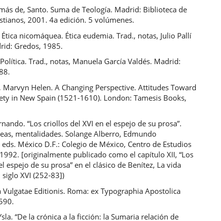
más de, Santo. Suma de Teología. Madrid: Biblioteca de
stianos, 2001. 4a edición. 5 volúmenes.
. Ética nicomáquea. Ética eudemia. Trad., notas, Julio Pallí
rid: Gredos, 1985.
 Política. Trad., notas, Manuela García Valdés. Madrid:
88.
, Marvyn Helen. A Changing Perspective. Attitudes Toward
iety in New Spain (1521-1610). London: Tamesis Books,
rnando. “Los criollos del XVI en el espejo de su prosa”.
ideas, mentalidades. Solange Alberro, Edmundo
eds. México D.F.: Colegio de México, Centro de Estudios
 1992. [originalmente publicado como el capítulo XII, “Los
 el espejo de su prosa” en el clásico de Benítez, La vida
l siglo XVI (252-83])
a Vulgatae Editionis. Roma: ex Typographia Apostolica
1590.
sla. “De la crónica a la ficción: la Sumaria relación de