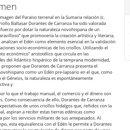
umen
ulo
magen del Paraíso terrenal en la Sumaria relación (c.
riollo Baltasar Dorantes de Carranza ha sido valorada
fuerzo por dotar la naturaleza novohispana de un
ravilloso” que promovería la creación artística y literaria,
s analizan el Edén como elemento esencial en la validación
raciones socio-económicas de los criollos. Utilizando el
o económico‟ aristotélico que circula en las
des del Atlántico hispánico de la temprana modernidad,
as proponen que Dorantes de Carranza presenta el
 novohispano como un Edén pre-lapsario en el que, como
n el Génesis, la naturaleza es espontáneamente
ctiva y
or lo que el trabajo manual, el comercio y el dinero son
os. Como consecuencia de ello, Dorantes de Carranza
expectativas de unos criollos hidalgos que, reñidos con la
l, aspiran a recibir estas tierras edénicas como
por los servicios militares de sus antepasados. Al
po, esta equivalencia con el Edén le permite a Dorantes
a impugnar la acumulación de dinero por parte de unos