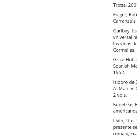
Trotta, 200
Folger, Ro
Carranza‟s 
Garibay, Es
vniversal h
las vidas d
Cormellas,
Grice-Hutc
Spanish Mo
1952.
Isidoro de 
A. Marcos C
2 vols.
Konetzke, R
americanos
Livio, Tito
presente se
romançe cas