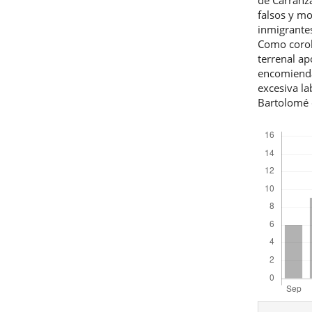
falsos y m
inmigrantes
Como corola
terrenal ap
encomienda
excesiva l
Bartolomé 
Descargas