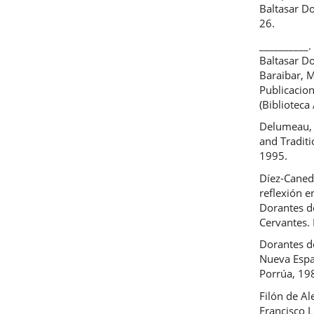
Baltasar Do
26.
__________.
Baltasar Do
Baraibar, 
Publicacio
(Biblioteca
Delumeau, 
and Tradit
1995.
Díez-Caned
reflexión e
Dorantes d
Cervantes.
Dorantes de
Nueva Españ
Porrúa, 19
Filón de Al
Francisco L