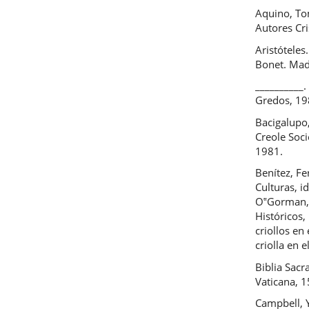
Aquino, To
Autores Cri
Aristóteles
Bonet. Mad
__________.
Gredos, 19
Bacigalupo
Creole Soc
1981.
Benítez, Fe
Culturas, 
O‟Gorman, 
Históricos,
criollos en
criolla en e
Biblia Sacr
Vaticana, 
Campbell, Y