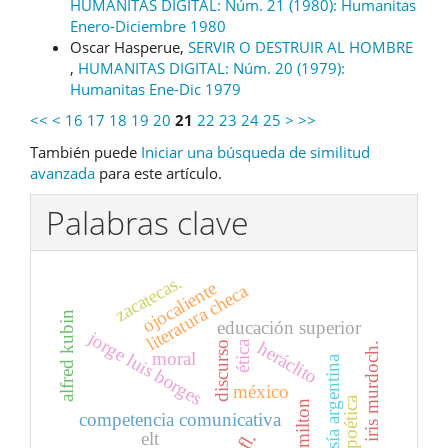
HUMANITAS DIGITAL: Núm. 21 (1980): Humanitas
Enero-Diciembre 1980
Oscar Hasperue,
SERVIR O DESTRUIR AL HOMBRE
,
HUMANITAS DIGITAL: Núm. 20 (1979):
Humanitas Ene-Dic 1979
<<
<
16
17
18
19
20
21
22
23
24
25
>
>>
También puede
Iniciar una búsqueda de similitud
avanzada
para este artículo.
Palabras clave
zacatecas.
ojocaliente
literatura checa
alfred kubin
educación superior
jorge luis borges
heráclito
ética
discurso
iris murdoch.
moral
poesía argentina
méxico
poética
john milton
competencia comunicativa
elt
efl.