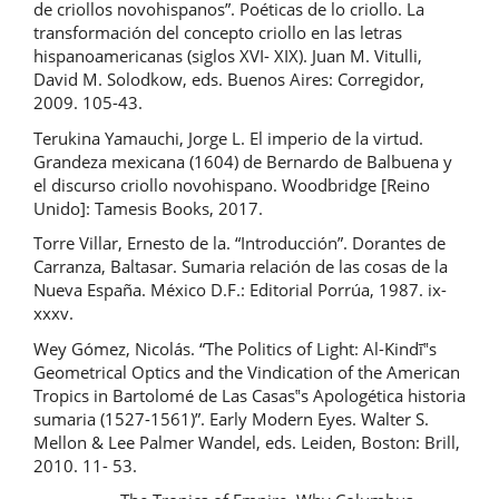
de criollos novohispanos”. Poéticas de lo criollo. La
transformación del concepto criollo en las letras
hispanoamericanas (siglos XVI- XIX). Juan M. Vitulli,
David M. Solodkow, eds. Buenos Aires: Corregidor,
2009. 105-43.
Terukina Yamauchi, Jorge L. El imperio de la virtud.
Grandeza mexicana (1604) de Bernardo de Balbuena y
el discurso criollo novohispano. Woodbridge [Reino
Unido]: Tamesis Books, 2017.
Torre Villar, Ernesto de la. “Introducción”. Dorantes de
Carranza, Baltasar. Sumaria relación de las cosas de la
Nueva España. México D.F.: Editorial Porrúa, 1987. ix-
xxxv.
Wey Gómez, Nicolás. “The Politics of Light: Al-Kindī‟s
Geometrical Optics and the Vindication of the American
Tropics in Bartolomé de Las Casas‟s Apologética historia
sumaria (1527-1561)”. Early Modern Eyes. Walter S.
Mellon & Lee Palmer Wandel, eds. Leiden, Boston: Brill,
2010. 11- 53.