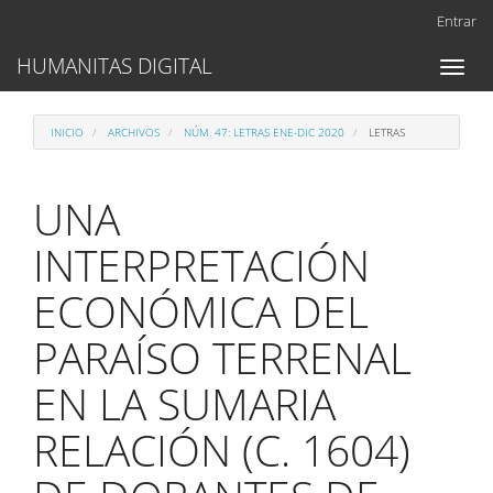
Navegación
Entrar
principal
Contenido
HUMANITAS DIGITAL
Toggl
principal
naviga
Barra
lateral
INICIO
ARCHIVOS
NÚM. 47: LETRAS ENE-DIC 2020
LETRAS
UNA
INTERPRETACIÓN
ECONÓMICA DEL
PARAÍSO TERRENAL
EN LA SUMARIA
RELACIÓN (C. 1604)