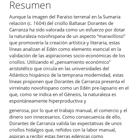
del
Resumen
artículo
Aunque la imagen del Paraíso terrenal en la Sumaria
relación (c. 1604) del criollo Baltasar Dorantes de
Carranza ha sido valorada como un esfuerzo por dotar
la naturaleza novohispana de un aspecto “maravilloso”
que promovería la creación artística y literaria, estas
líneas analizan el Edén como elemento esencial en la
validación de las aspiraciones socio-económicas de los
criollos. Utilizando el „pensamiento económico‟
aristotélico que circula en las universidades del
Atlántico hispánico de la temprana modernidad, estas
líneas proponen que Dorantes de Carranza presenta el
virreinato novohispano como un Edén pre-lapsario en el
que, como se indica en el Génesis, la naturaleza es
espontáneamente hiperproductiva y
generosa, por lo que el trabajo manual, el comercio y el
dinero son innecesarios. Como consecuencia de ello,
Dorantes de Carranza valida las expectativas de unos
criollos hidalgos que, reñidos con la labor manual,
aspiran a recibir estas tierras edénicas como