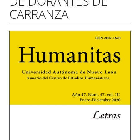
DE DORANTES DE
CARRANZA
Barra
lateral
del
artículo