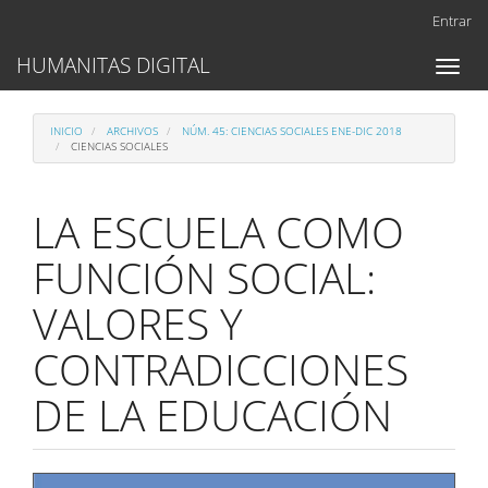
Navegación
Entrar
principal
Contenido
HUMANITAS DIGITAL
Toggl
principal
naviga
Barra
lateral
INICIO
ARCHIVOS
NÚM. 45: CIENCIAS SOCIALES ENE-DIC 2018
CIENCIAS SOCIALES
LA ESCUELA COMO
FUNCIÓN SOCIAL:
VALORES Y
CONTRADICCIONES
DE LA EDUCACIÓN