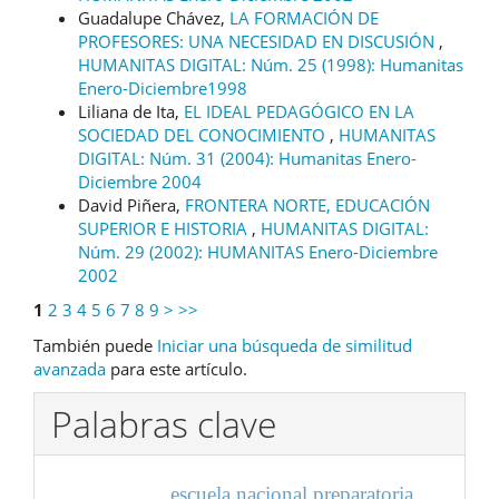
Guadalupe Chávez,
LA FORMACIÓN DE
PROFESORES: UNA NECESIDAD EN DISCUSIÓN
,
HUMANITAS DIGITAL: Núm. 25 (1998): Humanitas
Enero-Diciembre1998
Liliana de Ita,
EL IDEAL PEDAGÓGICO EN LA
SOCIEDAD DEL CONOCIMIENTO
,
HUMANITAS
DIGITAL: Núm. 31 (2004): Humanitas Enero-
Diciembre 2004
David Piñera,
FRONTERA NORTE, EDUCACIÓN
SUPERIOR E HISTORIA
,
HUMANITAS DIGITAL:
Núm. 29 (2002): HUMANITAS Enero-Diciembre
2002
1
2
3
4
5
6
7
8
9
>
>>
También puede
Iniciar una búsqueda de similitud
avanzada
para este artículo.
Palabras clave
escuela nacional preparatoria