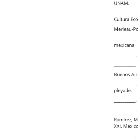
UNAM.
__________
Cultura Ec
Merleau-Pon
__________
mexicana.
__________
__________
Buenos Air
__________,
pléyade.
__________, 
__________,
Ramírez, M.
XXI. México
__________,