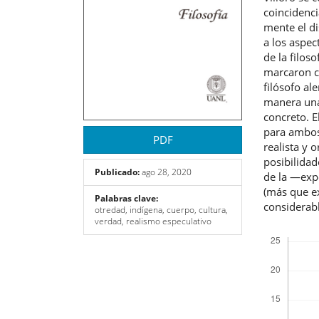
coincidenc
mente el di
a los aspec
de la filo
marcaron ci
filósofo al
manera una
concreto. E
para ambos,
PDF
realista y 
posibilidad
Publicado:
ago 28, 2020
de la ―expe
(más que e
Palabras clave:
considerab
otredad, indígena, cuerpo, cultura,
verdad, realismo especulativo
Descargas