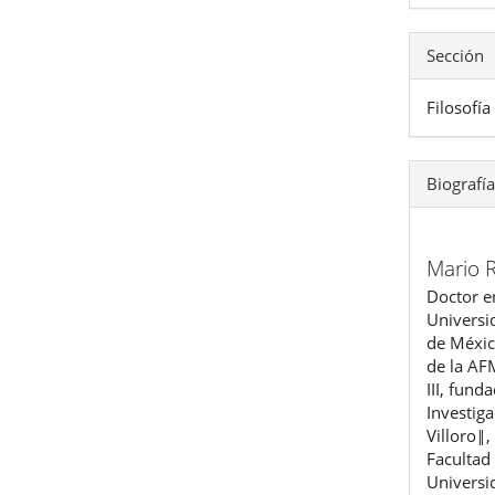
Sección
Filosofía
Biografía
Mario 
Doctor en
Univers
de Méxic
de la AF
III, fund
Investig
Villoro‖,
Facultad 
Universi