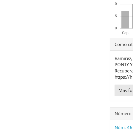
Detal
Cómo cit
del
Ramírez
artíc
PONTY Y
Recupera
https://
Más fo
Número
Núm. 46