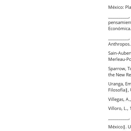
México: Pla
__________,
pensamient
Económica
__________,
Anthropos.
Sain-Auber
Merleau-Po
Sparrow, T
the New Re
Uranga, Em
Filosofía‖,
Villegas, A
Villoro, L.
__________,
México‖. Un