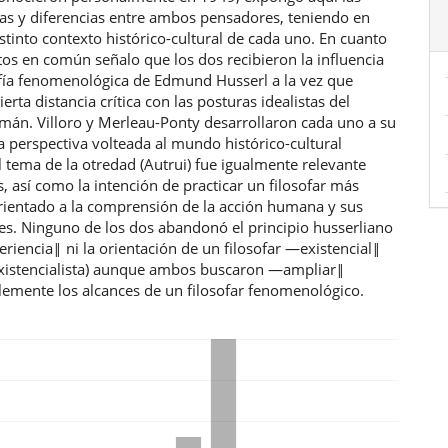
ias y diferencias entre ambos pensadores, teniendo en
stinto contexto histórico-cultural de cada uno. En cuanto
tos en común señalo que los dos recibieron la influencia
sofía fenomenológica de Edmund Husserl a la vez que
erta distancia crítica con las posturas idealistas del
emán. Villoro y Merleau-Ponty desarrollaron cada uno a su
 perspectiva volteada al mundo histórico-cultural
l tema de la otredad (Autrui) fue igualmente relevante
 así como la intención de practicar un filosofar más
orientado a la comprensión de la acción humana y sus
es. Ninguno de los dos abandonó el principio husserliano
riencia‖ ni la orientación de un filosofar ―existencial‖
xistencialista) aunque ambos buscaron ―ampliar‖
lemente los alcances de un filosofar fenomenológico.