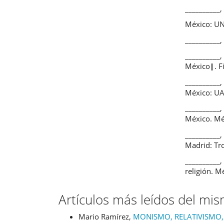
__________,
México: U
__________
__________
México‖. Fi
__________,
México: U
__________
México. Mé
__________,
Madrid: Tro
__________,
religión. 
Artículos más leídos del mi
Mario Ramírez,
MONISMO, RELATIVISMO, PL