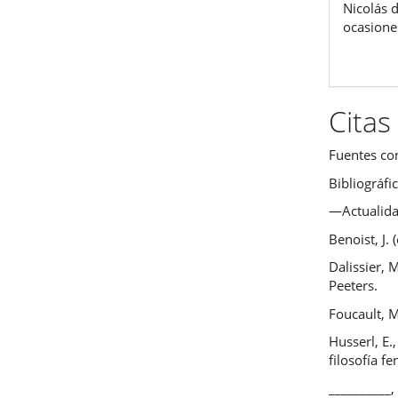
Nicolás 
ocasione
Citas
Fuentes co
Bibliográfi
―Actualidad
Benoist, J.
Dalissier,
Peeters.
Foucault, M
Husserl, E.
filosofía 
__________,