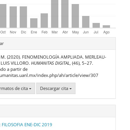
les
ar
, M. (2020). FENOMENOLOGÍA AMPLIADA. MERLEAU-
ulo
 LUIS VILLORO.
HUMANITAS DIGITAL
, (46), 5–27.
do a partir de
humanitas.uanl.mx/index.php/ah/article/view/307
rmatos de cita
Descargar cita
: FILOSOFIA ENE-DIC 2019