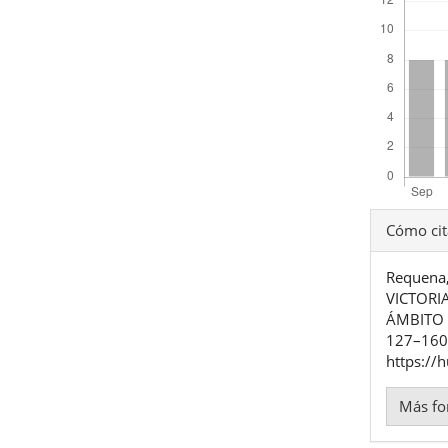
Detal
Cómo cit
del
Requena,
artíc
VICTORI
ÁMBITO 
127–160.
https://
Más fo