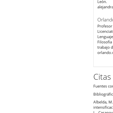
León.
alejand
Orland
Profesor 
Licenciat
Lenguaje
Filosofía
trabajo d
orlando
Citas
Fuentes co
Bibliográfi
Albelda, M.
intensifica
L., Casanov