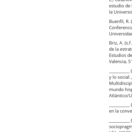
estudio de 
la Universi
Buenfil, R.
Conferencia
Universida
Briz, A. (s.
de la estra
Estudios de
Valencia, 5
__________ 
y lo social
Multidiscip
mundo hisp
Atlántico/
__________ 
en la conve
__________ 
sociopragm