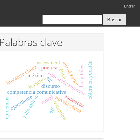
Entrar
Buscar
Palabras clave
assessment
alfred kubin
cólera en yucatán
literatura checa
poética
hospitales
ética
educación superior
méxico
heráclito
elt
discurso
competencia comunicativa
zacatecas.
john milton
moral
ojocaliente
novela checa
epidemias.
evaluation
efl.