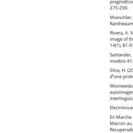
pragmático
275-290.
Moeschler, J
Rantheaume
Rivera, A. 
image of th
14(1), 81-9
Santander, 
moebio 41
Silva, H. (
d‟une prob
Wisniewska,
autoimagen 
Interlingüí
Electrónica
En Marche 
Macron au 
Recuperad