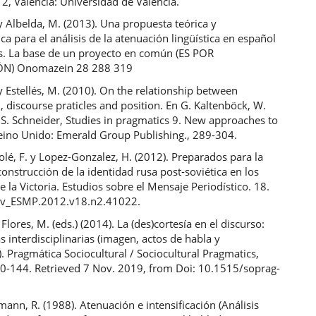
, 2, Valencia: Universidad de Valencia.
y Albelda, M. (2013). Una propuesta teórica y
a para el análisis de la atenuación lingüística en español
s. La base de un proyecto en común (ES POR
N) Onomazein 28 288 319
y Estellés, M. (2010). On the relationship between
, discourse praticles and position. En G. Kaltenböck, W.
S. Schneider, Studies in pragmatics 9. New approaches to
eino Unido: Emerald Group Publishing., 289-304.
lé, F. y Lopez-Gonzalez, H. (2012). Preparados para la
construcción de la identidad rusa post-soviética en los
e la Victoria. Estudios sobre el Mensaje Periodístico. 18.
ev_ESMP.2012.v18.n2.41022.
y Flores, M. (eds.) (2014). La (des)cortesía en el discurso:
s interdisciplinarias (imagen, actos de habla y
. Pragmática Sociocultural / Sociocultural Pragmatics,
140-144. Retrieved 7 Nov. 2019, from Doi: 10.1515/soprag-
nn, R. (1988). Atenuación e intensificación (Análisis