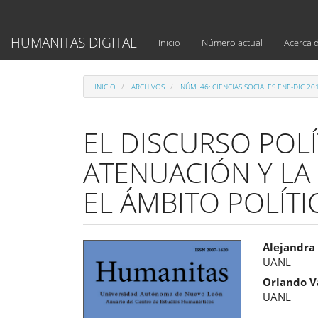
Navegación
principal
Contenido
HUMANITAS DIGITAL
Inicio
Número actual
Acerca 
principal
Barra
lateral
INICIO
ARCHIVOS
NÚM. 46: CIENCIAS SOCIALES ENE-DIC 20
EL DISCURSO POLÍ
ATENUACIÓN Y LA 
EL ÁMBITO POLÍT
Barra
Cont
Alejandra
UANL
lateral
princ
Orlando V
del
del
UANL