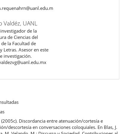
ra.requenahrn@uanl.edu.mx
o Valdéz,
UANL
investigador de la
ura de Ciencias del
 de la Facultad de
 y Letras. Asesor en este
e investigación.
.valdezvg@uanl.edu.mx
nsultadas
cas
 (2005c). Discordancia entre atenuación/cortesía e
ción/descortesía en conversaciones coloquiales. En Blas, J.
a, M. Velando, M.: Discurso y Sociedad. Contribuciones al