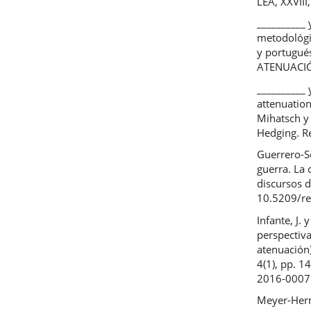
LEA, XXVIII
__________ 
metodológic
y portugué
ATENUACIÓ
__________ 
attenuation
Mihatsch y 
Hedging. R
Guerrero-So
guerra. La 
discursos d
10.5209/r
Infante, J. 
perspectiva
atenuación)
4(1), pp. 
2016-0007
Meyer-Herma