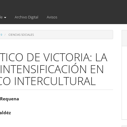
de
Archivo Digital
Avisos
19
CIENCIAS SOCIALES
TICO DE VICTORIA: LA
INTENSIFICACIÓN EN
ICO INTERCULTURAL
enido
 Requena
ipal
aldéz