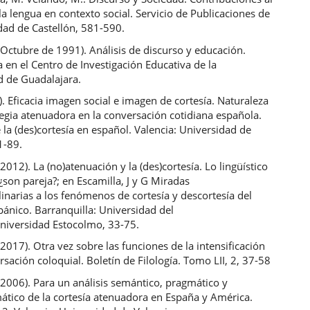
la lengua en contexto social. Servicio de Publicaciones de
dad de Castellón, 581-590.
 (Octubre de 1991). Análisis de discurso y educación.
 en el Centro de Investigación Educativa de la
d de Guadalajara.
f.). Eficacia imagen social e imagen de cortesía. Naturaleza
tegia atenuadora en la conversación cotidiana española.
 la (des)cortesía en español. Valencia: Universidad de
1-89.
(2012). La (no)atenuación y la (des)cortesía. Lo lingüístico
: ¿son pareja?; en Escamilla, J y G Miradas
linarias a los fenómenos de cortesía y descortesía del
ánico. Barranquilla: Universidad del
Universidad Estocolmo, 33-75.
(2017). Otra vez sobre las funciones de la intensificación
rsación coloquial. Boletín de Filología. Tomo LII, 2, 37-58
(2006). Para un análisis semántico, pragmático y
ático de la cortesía atenuadora en España y América.