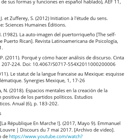
 de sus formas y funciones en español hablado), AEF 11,
. et Zufferey, S. (2012) Initiation à l'étude du sens.
: Sciences Humaines Éditions.
N. (1982). La auto-imagen del puertorriqueño [The self-
e Puerto Rican]. Revista Latinoamericana de Psicología,
1.
P. (2011). Porqué y cómo hacer análisis de discurso. Cinta
: 207-224. Doi: 10.4067/S0717-554X2011000200006
2011). Le statut de la langue francaise au Mexique: esquisse
lématique. Synergies Mexique, 1, 17-26
 N. (2018). Espacios mentales en la creación de la
positiva de los partidos políticos. Estudios
sticos. Anual (6), p. 183-202.
s
[La République En Marche !]. (2017, Mayo 9). Emmanuel
Louvre | Discours du 7 mai 2017. [Archivo de video].
o de
https://www.youtube.com/watch?