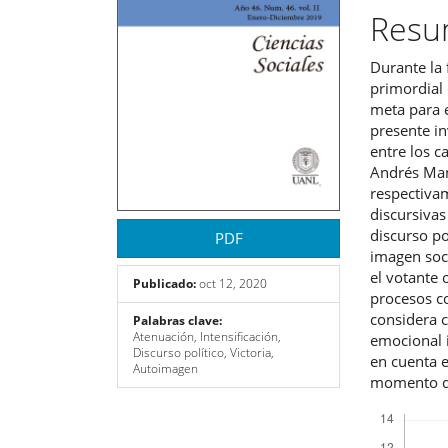
artículo
artíc
Res
Durante la 
primordial 
meta para 
presente in
entre los c
Andrés Man
respectivam
discursivas
discurso po
PDF
imagen soci
el votante 
Publicado:
oct 12, 2020
procesos co
considera c
Palabras clave:
Atenuación, Intensificación,
emocional 
Discurso político, Victoria,
en cuenta e
Autoimagen
momento de
Descargas