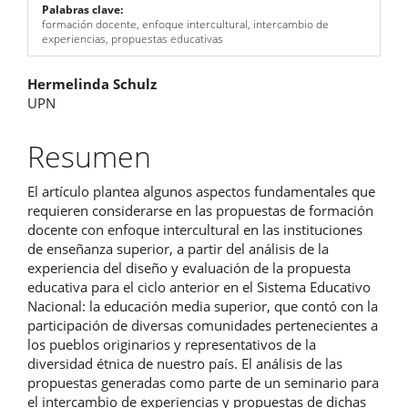
Palabras clave:
formación docente, enfoque intercultural, intercambio de
experiencias, propuestas educativas
Contenido
Hermelinda Schulz
UPN
principal
del
Resumen
artículo
El artículo plantea algunos aspectos fundamentales que
requieren considerarse en las propuestas de formación
docente con enfoque intercultural en las instituciones
de enseñanza superior, a partir del análisis de la
experiencia del diseño y evaluación de la propuesta
educativa para el ciclo anterior en el Sistema Educativo
Nacional: la educación media superior, que contó con la
participación de diversas comunidades pertenecientes a
los pueblos originarios y representativos de la
diversidad étnica de nuestro país. El análisis de las
propuestas generadas como parte de un seminario para
el intercambio de experiencias y propuestas de dichas