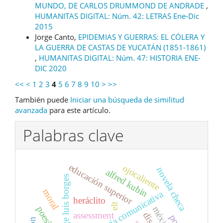
MUNDO, DE CARLOS DRUMMOND DE ANDRADE
,
HUMANITAS DIGITAL: Núm. 42: LETRAS Ene-Dic
2015
Jorge Canto,
EPIDEMIAS Y GUERRAS: EL CÓLERA Y
LA GUERRA DE CASTAS DE YUCATÁN (1851-1861)
,
HUMANITAS DIGITAL: Núm. 47: HISTORIA ENE-
DIC 2020
<<
<
1
2
3
4
5
6
7
8
9
10
>
>>
También puede
Iniciar una búsqueda de similitud
avanzada
para este artículo.
Palabras clave
educación superior
ojocaliente
novela checa
alfred kubin
jorge luis borges
moral
competencia comunicativa
heráclito
elt
méxico
assessment