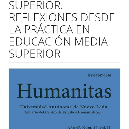
SUPERIOR.
REFLEXIONES DESDE
LA PRÁCTICA EN
EDUCACIÓN MEDIA
SUPERIOR
Barra
lateral
del
artículo