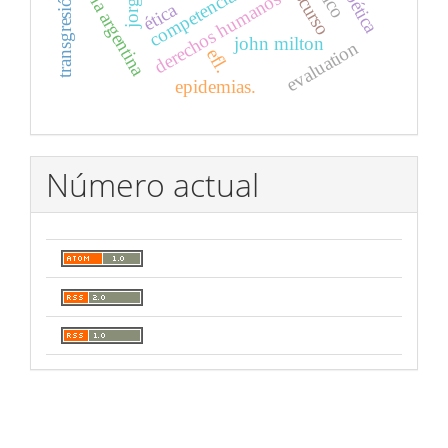
poesía argentina
discurso
poética
transgresión
derechos humanos
ética
john milton
evaluation
efl.
epidemias.
Número actual