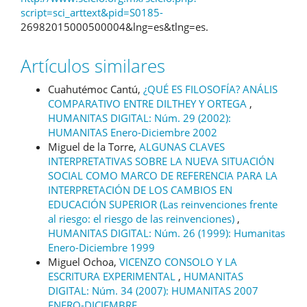
script=sci_arttext&pid=S0185-
26982015000500004&lng=es&tlng=es.
Artículos similares
Cuahutémoc Cantú,
¿QUÉ ES FILOSOFÍA? ANÁLIS
COMPARATIVO ENTRE DILTHEY Y ORTEGA
,
HUMANITAS DIGITAL: Núm. 29 (2002):
HUMANITAS Enero-Diciembre 2002
Miguel de la Torre,
ALGUNAS CLAVES
INTERPRETATIVAS SOBRE LA NUEVA SITUACIÓN
SOCIAL COMO MARCO DE REFERENCIA PARA LA
INTERPRETACIÓN DE LOS CAMBIOS EN
EDUCACIÓN SUPERIOR (Las reinvenciones frente
al riesgo: el riesgo de las reinvenciones)
,
HUMANITAS DIGITAL: Núm. 26 (1999): Humanitas
Enero-Diciembre 1999
Miguel Ochoa,
VICENZO CONSOLO Y LA
ESCRITURA EXPERIMENTAL
,
HUMANITAS
DIGITAL: Núm. 34 (2007): HUMANITAS 2007
ENERO-DICIEMBRE