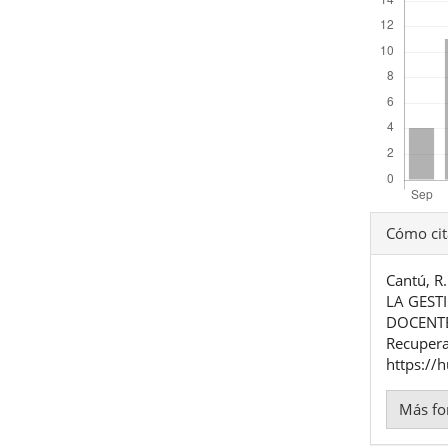
Detal
Cómo cit
del
Cantú, 
artíc
LA GEST
DOCENTE
Recupera
https://
Más fo