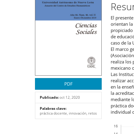
del
del
Res
artículo
artíc
El presente
orientan la
propiciado 
de educaci
caso de la
El marco ge
(Asociación
realiza los
mexicano or
Las Institu
realizar ac
PDF
en la ense
la acredita
Publicado:
oct 12, 2020
mediante lo
práctica do
Palabras clave:
individual 
práctica docente, innovación, retos
Descargas