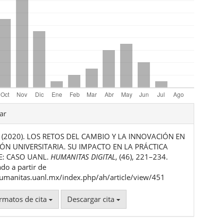
les
ar
R. (2020). LOS RETOS DEL CAMBIO Y LA INNOVACIÓN EN
ulo
IÓN UNIVERSITARIA. SU IMPACTO EN LA PRÁCTICA
: CASO UANL.
HUMANITAS DIGITAL
, (46), 221–234.
do a partir de
humanitas.uanl.mx/index.php/ah/article/view/451
rmatos de cita
Descargar cita