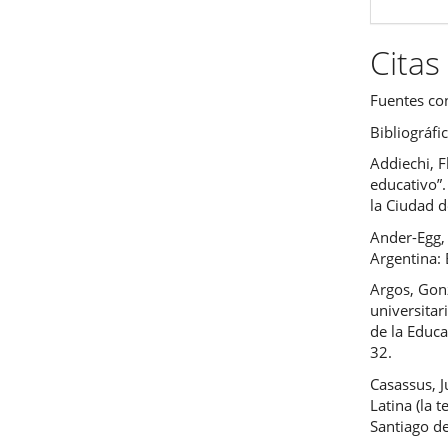
Citas
Fuentes co
Bibliográfi
Addiechi, 
educativo”
la Ciudad d
Ander-Egg,
Argentina: 
Argos, Gonz
universitar
de la Educa
32.
Casassus, 
Latina (la 
Santiago d