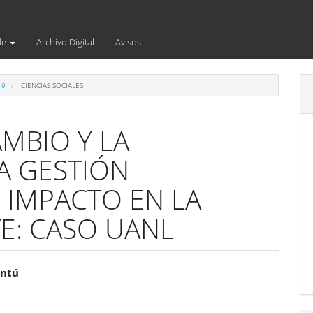
de
Archivo Digital
Avisos
19
CIENCIAS SOCIALES
MBIO Y LA
A GESTIÓN
U IMPACTO EN LA
E: CASO UANL
enido
antú
ipal