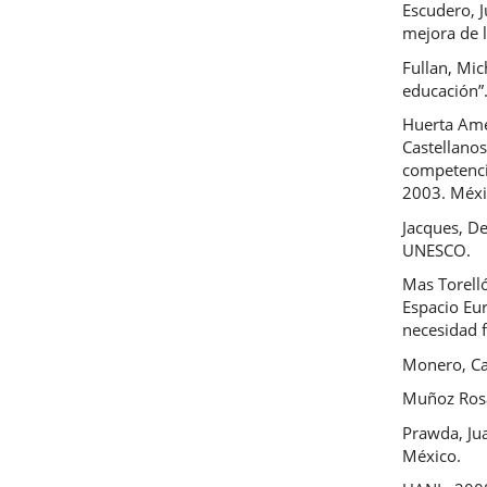
Escudero, 
mejora de l
Fullan, Mic
educación”.
Huerta Amez
Castellanos
competencia
2003. Méxi
Jacques, De
UNESCO.
Mas Torelló
Espacio Eu
necesidad 
Monero, Car
Muñoz Rosal
Prawda, Jua
México.