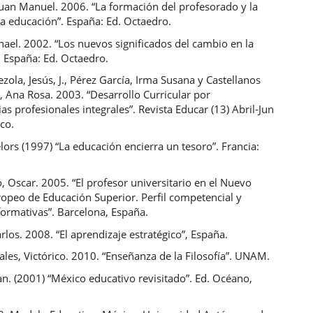
Juan Manuel. 2006. “La formación del profesorado y la
a educación”. España: Ed. Octaedro.
hael. 2002. “Los nuevos significados del cambio en la
 España: Ed. Octaedro.
ola, Jesús, J., Pérez García, Irma Susana y Castellanos
, Ana Rosa. 2003. “Desarrollo Curricular por
s profesionales integrales”. Revista Educar (13) Abril-Jun
co.
lors (1997) “La educación encierra un tesoro”. Francia:
, Oscar. 2005. “El profesor universitario en el Nuevo
ropeo de Educación Superior. Perfil competencial y
formativas”. Barcelona, España.
los. 2008. “El aprendizaje estratégico”, España.
es, Victórico. 2010. “Enseñanza de la Filosofía”. UNAM.
n. (2001) “México educativo revisitado”. Ed. Océano,