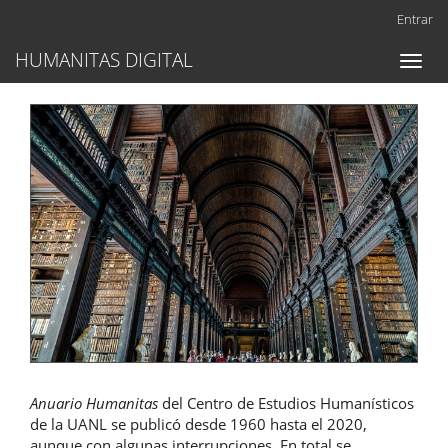
Navegación
Entrar
principal
Contenido
HUMANITAS DIGITAL
Toggl
principal
naviga
Barra
lateral
Anuario Humanitas
del Centro de Estudios Humanísticos
de la UANL se publicó desde 1960 hasta el 2020,
aunque con algunas interrupciones. En total se